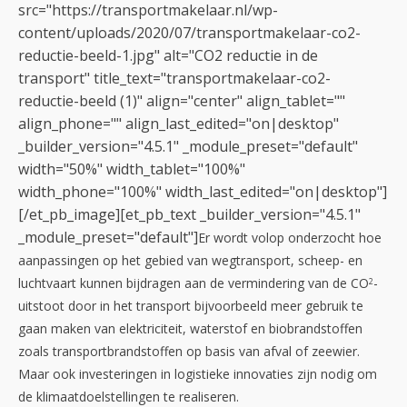
src="https://transportmakelaar.nl/wp-
content/uploads/2020/07/transportmakelaar-co2-
reductie-beeld-1.jpg" alt="CO2 reductie in de
transport" title_text="transportmakelaar-co2-
reductie-beeld (1)" align="center" align_tablet=""
align_phone="" align_last_edited="on|desktop"
_builder_version="4.5.1" _module_preset="default"
width="50%" width_tablet="100%"
width_phone="100%" width_last_edited="on|desktop"]
[/et_pb_image][et_pb_text _builder_version="4.5.1"
_module_preset="default"]
Er wordt volop onderzocht hoe
aanpassingen op het gebied van wegtransport, scheep- en
luchtvaart kunnen bijdragen aan de vermindering van de CO
-
2
uitstoot door in het transport bijvoorbeeld meer gebruik te
gaan maken van elektriciteit, waterstof en biobrandstoffen
zoals transportbrandstoffen op basis van afval of zeewier.
Maar ook investeringen in logistieke innovaties zijn nodig om
de klimaatdoelstellingen te realiseren.