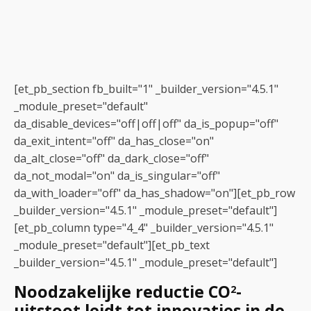
[et_pb_section fb_built="1" _builder_version="4.5.1"
_module_preset="default"
da_disable_devices="off|off|off" da_is_popup="off"
da_exit_intent="off" da_has_close="on"
da_alt_close="off" da_dark_close="off"
da_not_modal="on" da_is_singular="off"
da_with_loader="off" da_has_shadow="on"][et_pb_row
_builder_version="4.5.1" _module_preset="default"]
[et_pb_column type="4_4" _builder_version="4.5.1"
_module_preset="default"][et_pb_text
_builder_version="4.5.1" _module_preset="default"]
Noodzakelijke reductie CO
-
2
uitstoot leidt tot innovaties in de