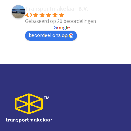
Transportmakelaar B.V.
4.9
Gebaseerd op 20 beoordelingen
powered by
G
o
o
g
l
e
beoordeel ons op